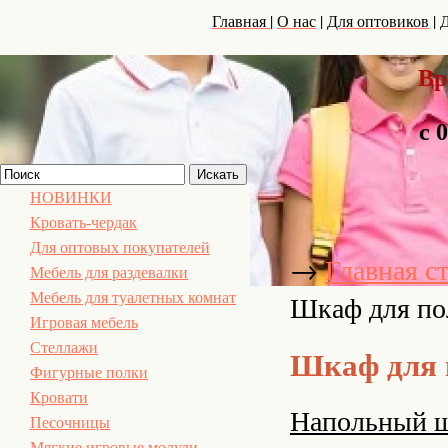
|
|
|
Главная
О нас
Для оптовиков
Д
Вр
с 
НОВИНКИ
Кровать-чердак
Для оптовых покупателей
→
Главная с
Мебель для раздевалки
Шкаф для по
Мебель для туалетных комнат
Игровая мебель
Стеллажи
Шкаф для 
Фигурные полки
Кровати
Напольный ш
Песочницы
Мягкие игровые модули