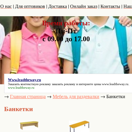
|
|
|
|
|
|
О нас
Для оптовиков
Доставка
Онлайн заказ
Контакты
Наш
Время работы:
Пн-Пт
с 09.00 до 17.00
Www.leadtheway.ru
Заказать контекстную рекламу заказать рекламу в интернете цены
www.leadtheway.ru
.
www.leadtheway.ru
→
→
→
Банкетки
Главная страница
Мебель для раздевалки
Банкетки