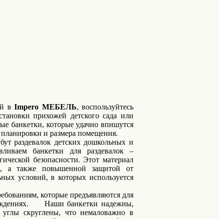
ий в
Impero МЕБЕЛЬ
, воспользуйтесь
тановки прихожей детского сада или
ые банкетки, которые удачно впишутся
т планировки и размера помещения.
ут раздевалок детских дошкольных и
вливаем банкетки для раздевалок –
ической безопасности. Этот материал
ми, а также повышенной защитой от
ьных условий, в которых используется
ебованиям, которые предъявляются для
чреждениях. Наши банкетки надежны,
 углы скруглены, что немаловажно в