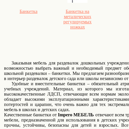
Банкетка
Банкетка на
металических
регулируемых
ножках
Заказывая мебель для раздевалок дошкольных учрежден
возможностью выбрать важный и необходимый предмет обс
школьной раздевалки – банкетки. Мы предлагаем разнообразн
в интерьер раздевалок детского сада или школы независимо о
Удобные и вместительные банкетки – обязательный атриб
учебных учреждений. Материал, из которого мы изгота
высококачественные ЛДСП, отвечающие всем нормам эколог
обладает высокими эксплуатационными характеристика
потертостей и царапин, что очень важно для тех экстремал
мебель в школах и детских садах.
Качественные банкетки от
Impero МЕБЕЛЬ
отвечают всем тр
мебели, предназначенной для использования в детских у
прочны, устойчивы, безопасны для детей и взрослых. Все