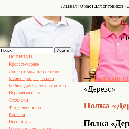
|
|
|
Главная
О нас
Для оптовиков
Д
Вр
с 
НОВИНКИ
Кровать-чердак
Для оптовых покупателей
→
Главная с
Мебель для раздевалки
«Дерево»
Мебель для туалетных комнат
Игровая мебель
Стеллажи
Полка «Де
Фигурные полки
Кровати
Полка «Дер
Песочницы
Мягкие игровые модули