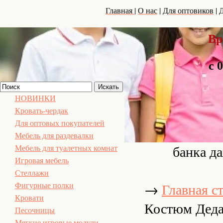
|
|
|
Главная
О нас
Для оптовиков
Д
Вр
с 
НОВИНКИ
Кровать-чердак
Для оптовых покупателей
Мебель для раздевалки
банка д
Мебель для туалетных комнат
Игровая мебель
Стеллажи
→
Фигурные полки
Главная с
Кровати
Костюм Деда
Песочницы
Мягкие игровые модули