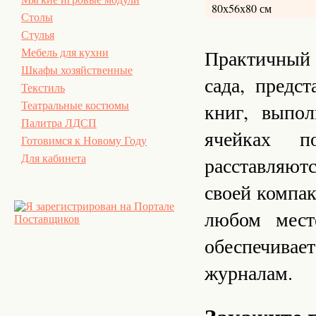
80х56х80 см
Столы
Стулья
Практичный 
Мебель для кухни
Шкафы хозяйственные
сада, предс
Текстиль
книг, выпо
Театральные костюмы
Палитра ЛДСП
ячейках п
Готовимся к Новому Году
расставляют
Для кабинета
своей компак
любом мест
обеспечива
журналам.