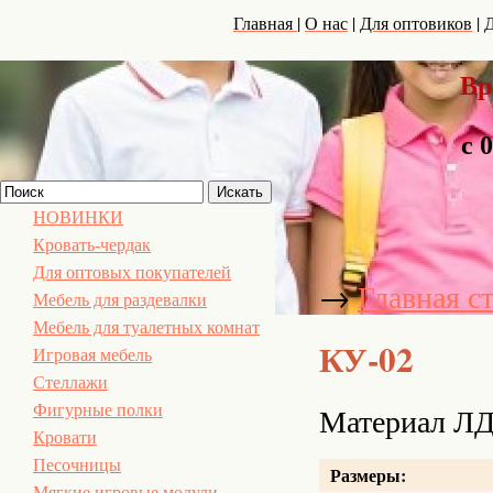
|
|
|
Главная
О нас
Для оптовиков
Д
Вр
с 
НОВИНКИ
Кровать-чердак
Для оптовых покупателей
→
Главная с
Мебель для раздевалки
Мебель для туалетных комнат
КУ-02
Игровая мебель
Стеллажи
Материал ЛД
Фигурные полки
Кровати
Песочницы
Размеры:
Мягкие игровые модули