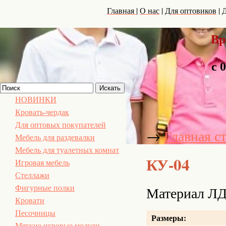
|
|
|
Главная
О нас
Для оптовиков
Д
Вр
с 
НОВИНКИ
Кровать-чердак
Для оптовых покупателей
→
Главная с
Мебель для раздевалки
Мебель для туалетных комнат
КУ-04
Игровая мебель
Стеллажи
Материал ЛД
Фигурные полки
Кровати
Песочницы
Размеры:
Мягкие игровые модули