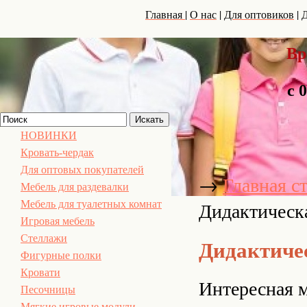
|
|
|
Главная
О нас
Для оптовиков
Д
Вр
с 
НОВИНКИ
Кровать-чердак
Для оптовых покупателей
→
Главная с
Мебель для раздевалки
Дидактическ
Мебель для туалетных комнат
Игровая мебель
Стеллажи
Дидактиче
Фигурные полки
Кровати
Интересная м
Песочницы
Мягкие игровые модули