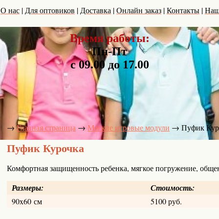
|
|
|
|
|
|
О нас
Для оптовиков
Доставка
Онлайн заказ
Контакты
Наш
Время работы:
Пн-Пт
с 09.00 до 17.00
→
→
→
Пуфик Кур
Главная страница
Мягкие игровые модули
Пуфик Курочка
Комфортная защищенность ребенка, мягкое погружение, обще
Размеры:
Стоимость:
90x60 см
5100 руб.