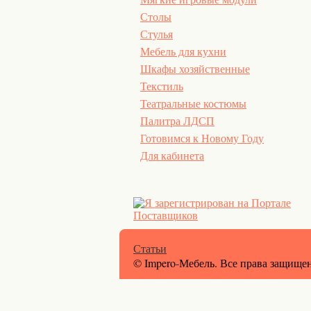
Столы
Стулья
Мебель для кухни
Шкафы хозяйственные
Текстиль
Театральные костюмы
Палитра ЛДСП
Готовимся к Новому Году
Для кабинета
Статьи
© Impero-Мебель. Все права защище