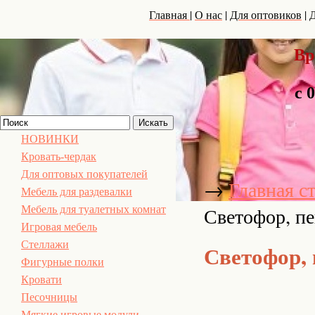
|
|
|
Главная
О нас
Для оптовиков
Д
Вр
с 
НОВИНКИ
Кровать-чердак
Для оптовых покупателей
→
Главная с
Мебель для раздевалки
Светофор, п
Мебель для туалетных комнат
Игровая мебель
Стеллажи
Светофор,
Фигурные полки
Кровати
Песочницы
Мягкие игровые модули