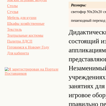
Размеры:
Столы
светофор 50x20x20 с
Стулья
Мебель для кухни
пешеходный переход
Шкафы хозяйственные
Дидактически
Текстиль
Театральные костюмы
состоящий и
Палитра ЛДСП
Готовимся к Новому Году
аппликациями
Для кабинета
представляю
Незаменимый
учреждениях,
занятиях для
игровое обор
правильно пе