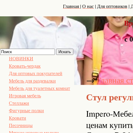
|
|
|
Главная
О нас
Для оптовиков
Д
Вр
с 
НОВИНКИ
Кровать-чердак
Для оптовых покупателей
→
Главная с
Мебель для раздевалки
Мебель для туалетных комнат
Стул регу
Игровая мебель
Стеллажи
Impero-Мебел
Фигурные полки
Кровати
ценам купить
Песочницы
Мягкие игровые модули