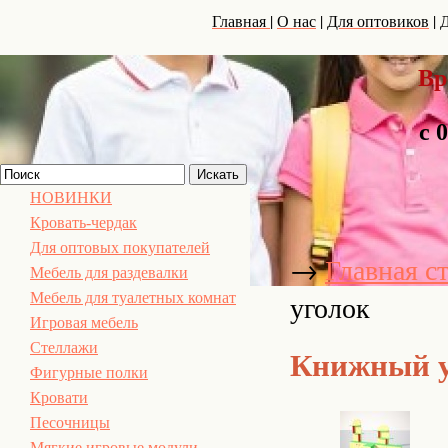
|
|
|
Главная
О нас
Для оптовиков
Д
Вр
с 
НОВИНКИ
Кровать-чердак
Для оптовых покупателей
→
Главная с
Мебель для раздевалки
уголок
Мебель для туалетных комнат
Игровая мебель
Стеллажи
Книжный у
Фигурные полки
Кровати
Песочницы
Мягкие игровые модули